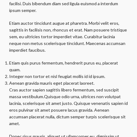
facilisi. Duis bibendum diam sed ligula euismod a interdum
ipsum semper.
Etiam auctor tincidunt augue at pharetra. Morbi velit eros,
sagittis in facilisis non, rhoncus et erat. Nam posuere tristique
sem, eu ultricies tortor imperdiet vitae. Curabitur lacinia
neque non metus scelerisque tincidunt. Maecenas accumsan
imperdiet faucibus.
Etiam quis purus fermentum, hendrerit purus eu, placerat
quam.
Integer non tortor et nisl feugiat mollis id id ipsum.
Aenean gravida mauris eget placerat laoreet.
Cras auctor sapien sagittis libero fermentum, sed suscipit
massa vestibulum.Quisque odio urna, ultrices non volutpat
lacinia, scelerisque sit amet justo. Quisque venenatis sapien id
eros pulvinar sit amet posuere lacus gravida. Aenean
accumsan placerat nulla, dictum semper turpis scelerisque sit
amet.
Donec risus mauris, aliquet ut ullamcorper eu, dignissim ut