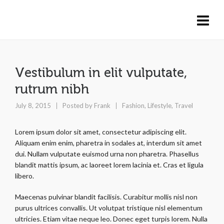
Vestibulum in elit vulputate,
rutrum nibh
July 8, 2015
Posted by
Frank
Fashion
,
Lifestyle
,
Travel
Lorem ipsum dolor sit amet, consectetur adipiscing elit.
Aliquam enim enim, pharetra in sodales at, interdum sit amet
dui. Nullam vulputate euismod urna non pharetra. Phasellus
blandit mattis ipsum, ac laoreet lorem lacinia et. Cras et ligula
libero.
Maecenas pulvinar blandit facilisis. Curabitur mollis nisl non
purus ultrices convallis. Ut volutpat tristique nisl elementum
ultricies. Etiam vitae neque leo. Donec eget turpis lorem. Nulla