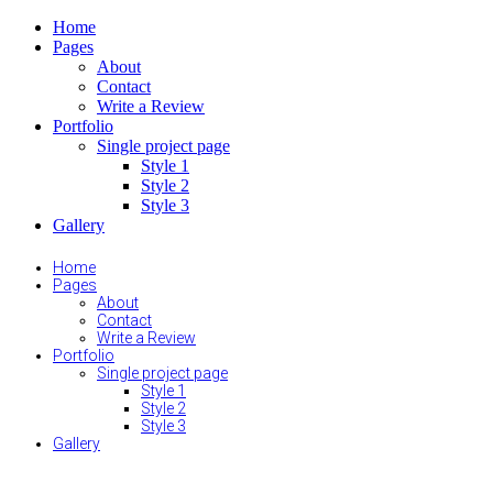
Home
Pages
About
Contact
Write a Review
Portfolio
Single project page
Style 1
Style 2
Style 3
Gallery
Home
Pages
About
Contact
Write a Review
Portfolio
Single project page
Style 1
Style 2
Style 3
Gallery