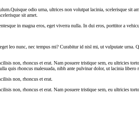
ulum.Quisque odio urna, ultrices non volutpat lacinia, scelerisque sit a
celerisque sit amet.
ntesque in magna eros, eget viverra nulla. In dui eros, porttitor a vehicu
get leo nunc, nec tempus mi? Curabitur id nisl mi, ut vulputate urna. Quis
facilisis non, rhoncus et erat. Nam posuere tristique sem, eu ultricies to
la quis rhoncus malesuada, nibh ante pulvinar dolor, ut lacinia libero r
cilisis non, rhoncus et erat.
facilisis non, rhoncus et erat. Nam posuere tristique sem, eu ultricies to