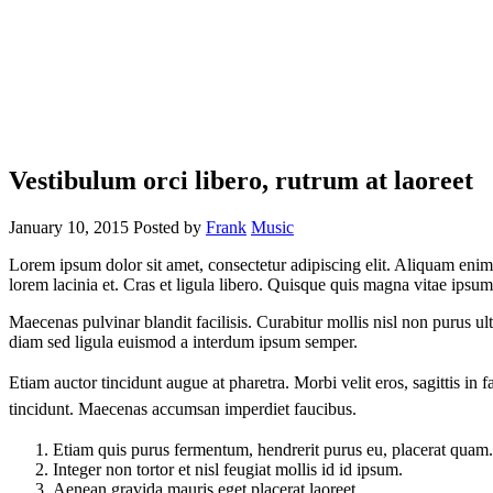
Vestibulum orci libero, rutrum at laoreet
January 10, 2015
Posted by
Frank
Music
Lorem ipsum dolor sit amet, consectetur adipiscing elit. Aliquam enim 
lorem lacinia et. Cras et ligula libero. Quisque quis magna vitae ipsu
Maecenas pulvinar blandit facilisis. Curabitur mollis nisl non purus ul
diam sed ligula euismod a interdum ipsum semper.
Etiam auctor tincidunt augue at pharetra. Morbi velit eros, sagittis in 
tincidunt. Maecenas accumsan imperdiet faucibus.
Etiam quis purus fermentum, hendrerit purus eu, placerat quam.
Integer non tortor et nisl feugiat mollis id id ipsum.
Aenean gravida mauris eget placerat laoreet.