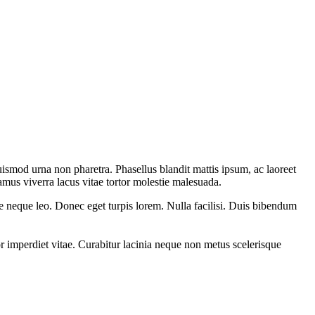
uismod urna non pharetra. Phasellus blandit mattis ipsum, ac laoreet
amus viverra lacus vitae tortor molestie malesuada.
tae neque leo. Donec eget turpis lorem. Nulla facilisi. Duis bibendum
rtor imperdiet vitae. Curabitur lacinia neque non metus scelerisque